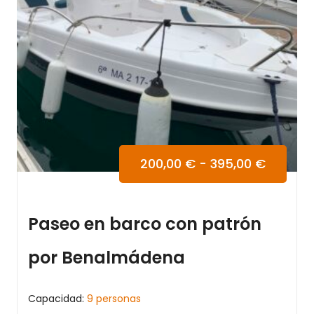
200,00
€
-
395,00
€
Paseo en barco con patrón
por Benalmádena
Capacidad:
9 personas