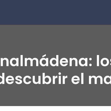
enalmádena: lo
descubrir el m